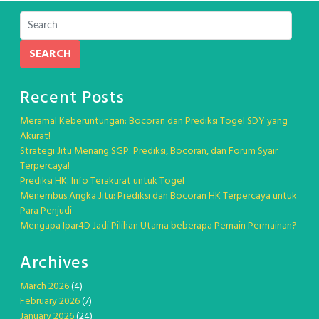
SEARCH
Recent Posts
Meramal Keberuntungan: Bocoran dan Prediksi Togel SDY yang
Akurat!
Strategi Jitu Menang SGP: Prediksi, Bocoran, dan Forum Syair
Terpercaya!
Prediksi HK: Info Terakurat untuk Togel
Menembus Angka Jitu: Prediksi dan Bocoran HK Terpercaya untuk
Para Penjudi
Mengapa Ipar4D Jadi Pilihan Utama beberapa Pemain Permainan?
Archives
March 2026
(4)
February 2026
(7)
January 2026
(24)