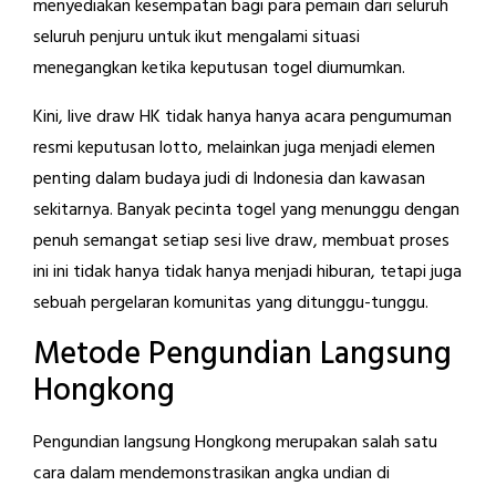
menyediakan kesempatan bagi para pemain dari seluruh
seluruh penjuru untuk ikut mengalami situasi
menegangkan ketika keputusan togel diumumkan.
Kini, live draw HK tidak hanya hanya acara pengumuman
resmi keputusan lotto, melainkan juga menjadi elemen
penting dalam budaya judi di Indonesia dan kawasan
sekitarnya. Banyak pecinta togel yang menunggu dengan
penuh semangat setiap sesi live draw, membuat proses
ini ini tidak hanya tidak hanya menjadi hiburan, tetapi juga
sebuah pergelaran komunitas yang ditunggu-tunggu.
Metode Pengundian Langsung
Hongkong
Pengundian langsung Hongkong merupakan salah satu
cara dalam mendemonstrasikan angka undian di