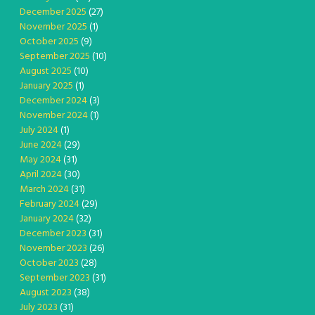
December 2025
(27)
November 2025
(1)
October 2025
(9)
September 2025
(10)
August 2025
(10)
January 2025
(1)
December 2024
(3)
November 2024
(1)
July 2024
(1)
June 2024
(29)
May 2024
(31)
April 2024
(30)
March 2024
(31)
February 2024
(29)
January 2024
(32)
December 2023
(31)
November 2023
(26)
October 2023
(28)
September 2023
(31)
August 2023
(38)
July 2023
(31)