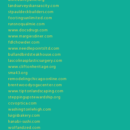
landsurveyskansascity.com
stpauldeckbuilders.com
footingsunlimited.com
runsnoqualmie.com
www.docsdrugs.com
www.margiesdiner.com
fdlchowder.com
www.needlepointsltd.com
bullandbirdsteakhouse.com
lascolinasplasticsurgery.com
www.cliftonheritage.org
sma43.org
remodelingchicagoonline.com
brentwoodyogacenter.com
www.tiptonlandscaping.com
steppingupstewardship.org
ccvoptica.com
washingtonlehigh.com
luigisbakery.com
hanabi-sushi.com
wolfandzed.com