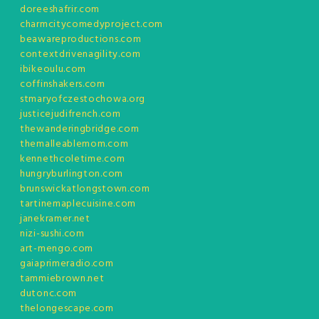
doreeshafrir.com
charmcitycomedyproject.com
beawareproductions.com
contextdrivenagility.com
ibikeoulu.com
coffinshakers.com
stmaryofczestochowa.org
justicejudifrench.com
thewanderingbridge.com
themalleablemom.com
kennethcoletime.com
hungryburlington.com
brunswickatlongstown.com
tartinemaplecuisine.com
janekramer.net
nizi-sushi.com
art-mengo.com
gaiaprimeradio.com
tammiebrown.net
dutonc.com
thelongescape.com