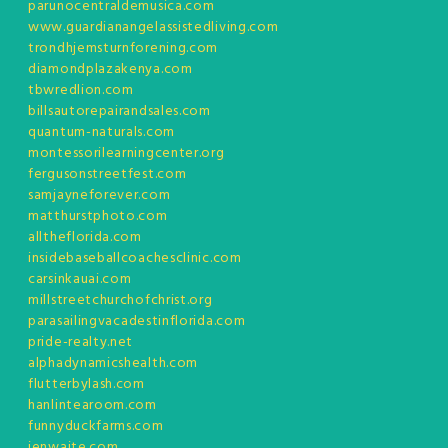
parunocentraldemusica.com
www.guardianangelassistedliving.com
trondhjemsturnforening.com
diamondplazakenya.com
tbwredlion.com
billsautorepairandsales.com
quantum-naturals.com
montessorilearningcenter.org
fergusonstreetfest.com
samjayneforever.com
matthurstphoto.com
alltheflorida.com
insidebaseballcoachesclinic.com
carsinkauai.com
millstreetchurchofchrist.org
parasailingvacadestinflorida.com
pride-realty.net
alphadynamicshealth.com
flutterbylash.com
hanlintearoom.com
funnyduckfarms.com
jenwaite.com