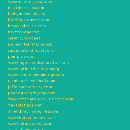
www.imobetachat.com
mattdickstein.com
badlydrawntoy.com
lakehoustonumc.com
habakkukmusic.com
nexttonone.net
serenityhbot.net
joshuainternational.org
susansnailandfacial.com
pen-prop.com
www.tigertrendsprinceton.com
www.fathers4freedom.org
www.topperlyngundogs.com
runningoftheelkhalf.com
jeffdunaheerealty.com
peacestrengthyoga.com
freedomfinancialsolutionsinc.com
flexfoldtraps.com
amendsracingengines.com
www.kortormorthai.com
www.fatandqueer.com
anneashleyumc.org