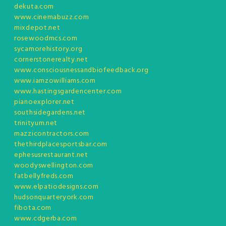
dekuta.com
www.cinemabuzz.com
mixdepot.net
rosewoodmcs.com
sycamorehistory.org
cornerstonerealty.net
www.consciousnessandbiofeedback.org
www.iamzowilliams.com
www.hastingsgardencenter.com
pianoexplorer.net
southsidegardens.net
trinityum.net
mazzicontractors.com
thethirdplacesportsbar.com
ephesusrestaurant.net
woodyswellington.com
fatbellyfreds.com
www.elpatiodesigns.com
hudsonquarteryork.com
fibota.com
www.cdgerba.com