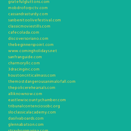
gratefulgluttons.com
mobdroforpctv.com
cassandrasturdy.com
sanbenitoolivefestival.com
classicmoviestills.com
cafecolada.com
discoversoriano.com
thebeginnerspoint.com
www.comingholidays.net
sanfranguide.com
charmoryllc.com
3dracinginc.com
houstoncriticalmass.com
themostdangerousanimalofall.com
thepolicerehearsals.com
alliknownow.com
eastlewiscountychamber.com
tribunalcontenciosobc.org
sloclassicalacademy.com
dasilvaboards.com
glennabatson.com
strayhornmarina.com