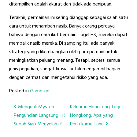
ditampilkan adalah akurat dan tidak ada penipuan.
Terakhir, permainan ini sering dianggap sebagai salah satu
cara untuk menambah nasib. Banyak orang percaya
bahwa dengan cara ikut bermain Togel HK, mereka dapat
membalik nasib mereka. Di samping itu, ada banyak
strategi yang dikembangkan oleh para pemain untuk
meningkatkan peluang menang. Tetapi, seperti semua
jenis perjudian, sangat krusial untuk mengambil bagian
dengan cermat dan mengetahui risiko yang ada.
Posted in
Gambling
Post
Menguak Mysteri
Keluaran Hongkong Togel
Pengundian Langsung HK:
Hongkong: Apa yang
navigation
Sudah Siap Menyelami?
Perlu kamu Tahu