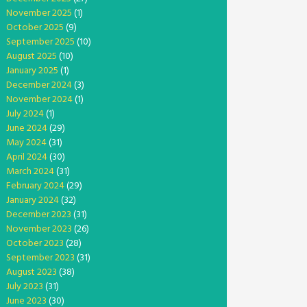
November 2025
(1)
October 2025
(9)
September 2025
(10)
August 2025
(10)
January 2025
(1)
December 2024
(3)
November 2024
(1)
July 2024
(1)
June 2024
(29)
May 2024
(31)
April 2024
(30)
March 2024
(31)
February 2024
(29)
January 2024
(32)
December 2023
(31)
November 2023
(26)
October 2023
(28)
September 2023
(31)
August 2023
(38)
July 2023
(31)
June 2023
(30)