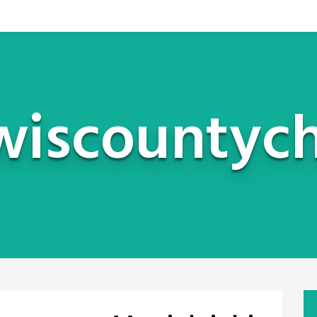
ewiscountyc