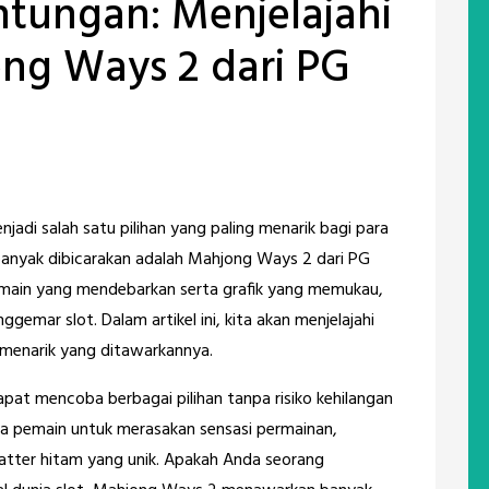
ntungan: Menjelajahi
ng Ways 2 dari PG
njadi salah satu pilihan yang paling menarik bagi para
banyak dibicarakan adalah Mahjong Ways 2 dari PG
main yang mendebarkan serta grafik yang memukau,
emar slot. Dalam artikel ini, kita akan menjelajahi
menarik yang ditawarkannya.
pat mencoba berbagai pilihan tanpa risiko kehilangan
ra pemain untuk merasakan sensasi permainan,
catter hitam yang unik. Apakah Anda seorang