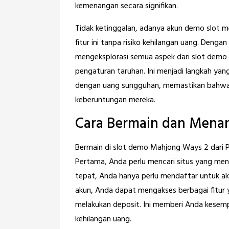
kemenangan secara signifikan.
Tidak ketinggalan, adanya akun demo slot 
fitur ini tanpa risiko kehilangan uang. Den
mengeksplorasi semua aspek dari slot demo
pengaturan taruhan. Ini menjadi langkah yan
dengan uang sungguhan, memastikan bahwa 
keberuntungan mereka.
Cara Bermain dan Menan
Bermain di slot demo Mahjong Ways 2 dari
Pertama, Anda perlu mencari situs yang men
tepat, Anda hanya perlu mendaftar untuk aku
akun, Anda dapat mengakses berbagai fitur 
melakukan deposit. Ini memberi Anda kesem
kehilangan uang.