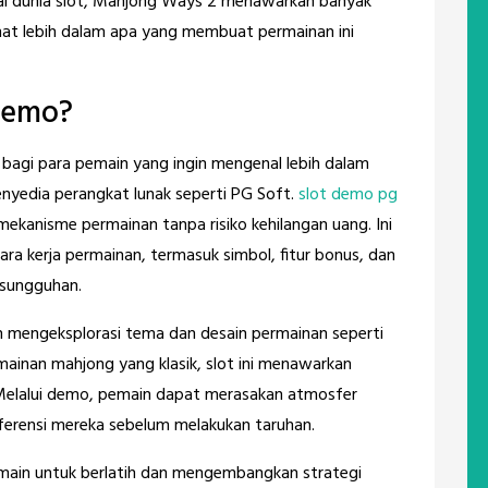
l dunia slot, Mahjong Ways 2 menawarkan banyak
 lihat lebih dalam apa yang membuat permainan ini
Demo?
 bagi para pemain yang ingin mengenal lebih dalam
nyedia perangkat lunak seperti PG Soft.
slot demo pg
ekanisme permainan tanpa risiko kehilangan uang. Ini
 kerja permainan, termasuk simbol, fitur bonus, dan
sungguhan.
in mengeksplorasi tema dan desain permainan seperti
ainan mahjong yang klasik, slot ini menawarkan
 Melalui demo, pemain dapat merasakan atmosfer
ferensi mereka sebelum melakukan taruhan.
emain untuk berlatih dan mengembangkan strategi