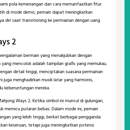
ahami pola kemenangan dan cara memanfaatkan fitur
latih di mode demo, pemain dapat meningkatkan
a diri saat transitioning ke permainan dengan uang
ays 2
pengalaman bermain yang menakjubkan dengan
ama yang mencolok adalah tampilan grafis yang memukau.
dengan detail tinggi, menciptakan suasana permainan
 ini juga menghadirkan musik latar yang harmonis,
u keberuntungan mereka.
ahjong Ways 2. Ketika simbol ini muncul di gulungan,
uk memicu putaran bebas. Dalam mode ini, pemain
ngan yang lebih tinggi, berkat berbagai pengganda
atkan keseruan, tetapi juga meningkatkan potensi