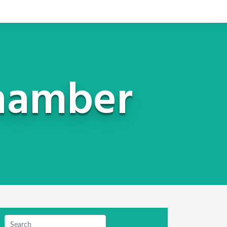
hamber