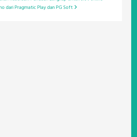
o dari Pragmatic Play dan PG Soft