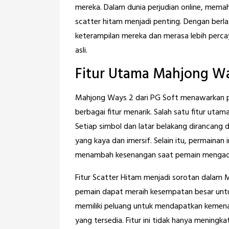
mereka. Dalam dunia perjudian online, mem
scatter hitam menjadi penting. Dengan ber
keterampilan mereka dan merasa lebih percay
asli.
Fitur Utama Mahjong W
Mahjong Ways 2 dari PG Soft menawarkan 
berbagai fitur menarik. Salah satu fitur ut
Setiap simbol dan latar belakang dirancang 
yang kaya dan imersif. Selain itu, permainan
menambah kesenangan saat pemain mengad
Fitur Scatter Hitam menjadi sorotan dalam M
pemain dapat meraih kesempatan besar unt
memiliki peluang untuk mendapatkan kemena
yang tersedia. Fitur ini tidak hanya meningk