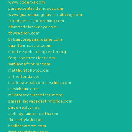
www.cdgerba.com
parunocentraldemusica.com
www.guardianangelassistedliving.com
trondhjemsturnforening.com
diamondplazakenya.com
tbwredlion.com
billsautorepairandsales.com
quantum-naturals.com
montessorilearningcenter.org
fergusonstreetfest.com
samjayneforever.com
matthurstphoto.com
alltheflorida.com
insidebaseballcoachesclinic.com
carsinkauai.com
millstreetchurchofchrist.org
parasailingvacadestinflorida.com
pride-realty.net
alphadynamicshealth.com
flutterbylash.com
hanlintearoom.com