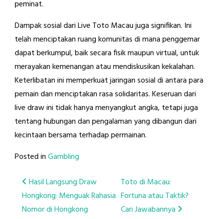
peminat.
Dampak sosial dari Live Toto Macau juga signifikan. Ini
telah menciptakan ruang komunitas di mana penggemar
dapat berkumpul, baik secara fisik maupun virtual, untuk
merayakan kemenangan atau mendiskusikan kekalahan.
Keterlibatan ini memperkuat jaringan sosial di antara para
pemain dan menciptakan rasa solidaritas. Keseruan dari
live draw ini tidak hanya menyangkut angka, tetapi juga
tentang hubungan dan pengalaman yang dibangun dari
kecintaan bersama terhadap permainan.
Posted in
Gambling
Post
Hasil Langsung Draw
Toto di Macau:
Hongkong: Menguak Rahasia
Fortuna atau Taktik?
navigation
Nomor di Hongkong
Cari Jawabannya