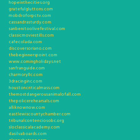
hopeinthecities.org
gratefulgluttons.com
mobdroforpctv.com
cassandrasturdy.com
sanbenitoolivefestival.com
classicmoviestills.com
cafecolada.com
discoversoriano.com
thebeginnerspoint.com
www.comingholidays.net
sanfranguide.com
charmoryllc.com
3dracinginc.com
houstoncriticalmass.com
themostdangerousanimalofall.com
thepolicerehearsals.com
alliknownow.com
eastlewiscountychamber.com
tribunalcontenciosobc.org
sloclassicalacademy.com
dasilvaboards.com