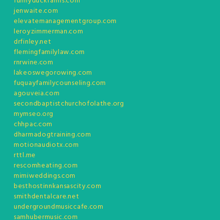
funnyduckfarms.com
jenwaite.com
elevatemanagementgroup.com
leroyzimmerman.com
drfinley.net
flemingfamilylaw.com
rnrwine.com
lakeoswegorowing.com
fuquayfamilycounseling.com
agouveia.com
secondbaptistchurchofolathe.org
mymseo.org
chhpac.com
dharmadogtraining.com
motionaudiotx.com
rttl.me
rescomheating.com
mimiweddings.com
besthostinnkansascity.com
smithdentalcare.net
undergroundmusiccafe.com
samhubermusic.com