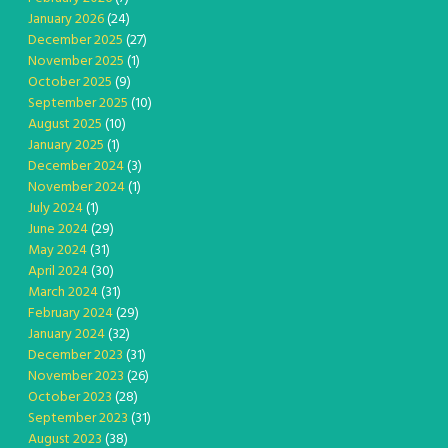
January 2026
(24)
December 2025
(27)
November 2025
(1)
October 2025
(9)
September 2025
(10)
August 2025
(10)
January 2025
(1)
December 2024
(3)
November 2024
(1)
July 2024
(1)
June 2024
(29)
May 2024
(31)
April 2024
(30)
March 2024
(31)
February 2024
(29)
January 2024
(32)
December 2023
(31)
November 2023
(26)
October 2023
(28)
September 2023
(31)
August 2023
(38)