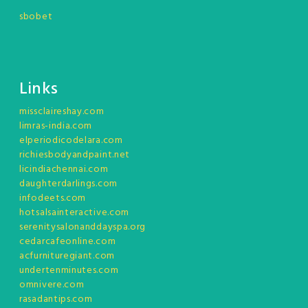
sbobet
Links
missclaireshay.com
limras-india.com
elperiodicodelara.com
richiesbodyandpaint.net
licindiachennai.com
daughterdarlings.com
infodeets.com
hotsalsainteractive.com
serenitysalonanddayspa.org
cedarcafeonline.com
acfurnituregiant.com
undertenminutes.com
omnivere.com
rasadantips.com