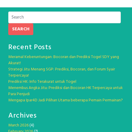
SEARCH
Recent Posts
Meramal Keberuntungan: Bocoran dan Prediksi Togel SDY yang
Akurat!
Strategi Jitu Menang SGP: Prediksi, Bocoran, dan Forum Syair
Terpercaya!
Prediksi HK: Info Terakurat untuk Togel
Menembus Angka Jitu: Prediksi dan Bocoran HK Terpercaya untuk
Para Penjudi
Mengapa Ipar4D Jadi Pilihan Utama beberapa Pemain Permainan?
Archives
March 2026
(4)
February 2026
(7)