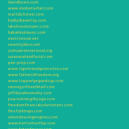
davidboers.com
www.imobetachat.com
mattdickstein.com
badlydrawntoy.com
lakehoustonumc.com
habakkukmusic.com
nexttonone.net
serenityhbot.net
joshuainternational.org
susansnailandfacial.com
pen-prop.com
www.tigertrendsprinceton.com
www.fathers4freedom.org
www.topperlyngundogs.com
runningoftheelkhalf.com
jeffdunaheerealty.com
peacestrengthyoga.com
freedomfinancialsolutionsinc.com
flexfoldtraps.com
amendsracingengines.com
www.kortormorthai.com