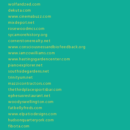
wolfandzed.com
dekuta.com
www.cinemabuzz.com
mixdepot.net
rosewoodmcs.com
sycamorehistory.org
cornerstonerealty.net
www.consciousnessandbiofeedback.org
www.iamzowilliams.com
www.hastingsgardencenter.com
pianoexplorer.net
southsidegardens.net
trinityum.net
mazzicontractors.com
thethirdplacesportsbar.com
ephesusrestaurant.net
woodyswellington.com
fatbellyfreds.com
www.elpatiodesigns.com
hudsonquarteryork.com
fibota.com