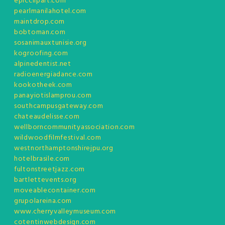
epicclipart.com
pearlmanilahotel.com
maintdrop.com
bobtoman.com
sosanimauxtunisie.org
kogroofing.com
alpinedentist.net
radioenergiadance.com
kookotheek.com
panayiotislamprou.com
southcampusgateway.com
chateaudelisse.com
wellborncommunityassociation.com
wildwoodfilmfestival.com
westnorthamptonshirejpu.org
hotelbrasile.com
fultonstreetjazz.com
bartlettevents.org
moveablecontainer.com
grupolareina.com
www.cherryvalleymuseum.com
cotentinwebdesign.com