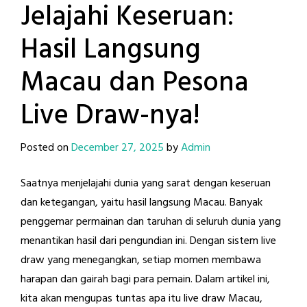
Jelajahi Keseruan:
Hasil Langsung
Macau dan Pesona
Live Draw-nya!
Posted on
December 27, 2025
by
Admin
Saatnya menjelajahi dunia yang sarat dengan keseruan
dan ketegangan, yaitu hasil langsung Macau. Banyak
penggemar permainan dan taruhan di seluruh dunia yang
menantikan hasil dari pengundian ini. Dengan sistem live
draw yang menegangkan, setiap momen membawa
harapan dan gairah bagi para pemain. Dalam artikel ini,
kita akan mengupas tuntas apa itu live draw Macau,