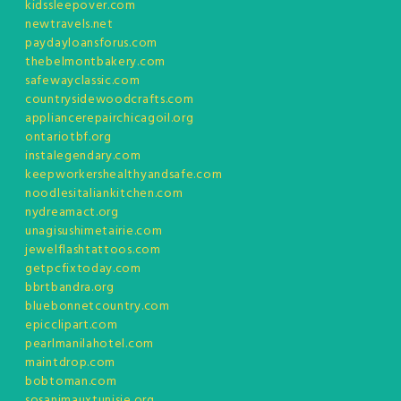
kidssleepover.com
newtravels.net
paydayloansforus.com
thebelmontbakery.com
safewayclassic.com
countrysidewoodcrafts.com
appliancerepairchicagoil.org
ontariotbf.org
instalegendary.com
keepworkershealthyandsafe.com
noodlesitaliankitchen.com
nydreamact.org
unagisushimetairie.com
jewelflashtattoos.com
getpcfixtoday.com
bbrtbandra.org
bluebonnetcountry.com
epicclipart.com
pearlmanilahotel.com
maintdrop.com
bobtoman.com
sosanimauxtunisie.org