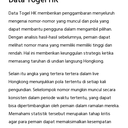
Data Togel HK
Data Togel HK memberikan penggambaran menyeluruh
mengenai nomor-nomor yang muncul dan pola yang
dapat membantu pengguna dalam mengambil pilihan.
Dengan analisis hasil-hasil sebelumnya, pemain dapat
melihat nomor mana yang memiliki memiliki tinggi dan
rendah. Hal ini memberikan keunggulan strategis ketika
memasang taruhan di undian langsung Hongkong.
Selain itu angka yang tertera tertera dalam live
Hongkong menunjukkan pola tertentu di setiap kali
pengundian. Sekelompok nomor mungkin muncul secara
konsisten dalam periode waktu tertentu, yang dapat
bisa dipertimbangkan oleh pemain dalam ramalan mereka.
Memahami statistik tersebut merupakan tahap kritis
agar para pemain dapat memaksimalkan kesempatan