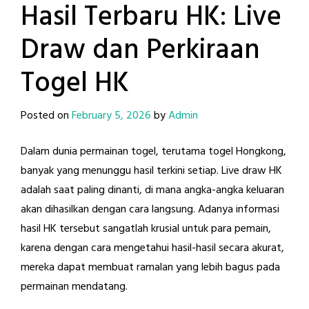
Hasil Terbaru HK: Live
Draw dan Perkiraan
Togel HK
Posted on
February 5, 2026
by
Admin
Dalam dunia permainan togel, terutama togel Hongkong,
banyak yang menunggu hasil terkini setiap. Live draw HK
adalah saat paling dinanti, di mana angka-angka keluaran
akan dihasilkan dengan cara langsung. Adanya informasi
hasil HK tersebut sangatlah krusial untuk para pemain,
karena dengan cara mengetahui hasil-hasil secara akurat,
mereka dapat membuat ramalan yang lebih bagus pada
permainan mendatang.