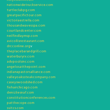
nationwidetruckservice.com
turtleclubpg.com
greatpacifictour.com
victoriaestrella.com
thousandwavesspa.com
courtlandcenter.com
neilfindlaymsp.com
avicollisrestaurant.com
drcconline.org
v
theplacebarandgrill.com
waterburyrx.com
advpoolsinc.com
angelosatthepoint.com
indianapastorsalliance.com
valleyoakssteakcompany.com
caseyswoodshed.com
fixhairchicago.com
denizliesnaf.com
constitutionconferences.com
patthecope.com
svitcs.com