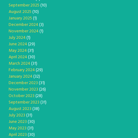
September 2025
(10)
August 2025
(10)
January 2025
(1)
December 2024
(3)
November 2024
(1)
July 2024
(1)
June 2024
(29)
May 2024
(31)
April 2024
(30)
March 2024
(31)
February 2024
(29)
January 2024
(32)
December 2023
(31)
November 2023
(26)
October 2023
(28)
September 2023
(31)
August 2023
(38)
July 2023
(31)
June 2023
(30)
May 2023
(31)
April 2023
(30)