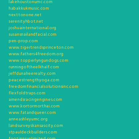
lakehoustonumc.com
habakkukmusic.com
nexttonone.net
serenityhbot.net
joshuainternational.org
susansnailandfacial.com
pen-prop.com
www.tigertrendsprinceton.com
www.fathers4freedom.org
www.topperlyngundogs.com
runningoftheelkhalf.com
jeffdunaheerealty.com
peacestrengthyoga.com
freedomfinancialsolutionsinc.com
flexfoldtraps.com
amendsracingengines.com
www.kortormorthai.com
www.fatandqueer.com
anneashleyumc.org
landsurveyskansascity.com
stpauldeckbuilders.com
footingsunlimited.com