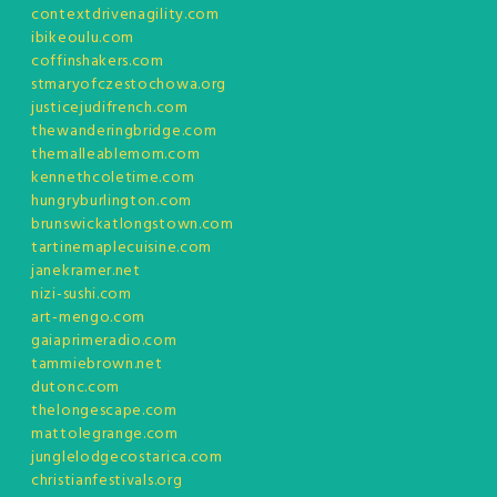
contextdrivenagility.com
ibikeoulu.com
coffinshakers.com
stmaryofczestochowa.org
justicejudifrench.com
thewanderingbridge.com
themalleablemom.com
kennethcoletime.com
hungryburlington.com
brunswickatlongstown.com
tartinemaplecuisine.com
janekramer.net
nizi-sushi.com
art-mengo.com
gaiaprimeradio.com
tammiebrown.net
dutonc.com
thelongescape.com
mattolegrange.com
junglelodgecostarica.com
christianfestivals.org