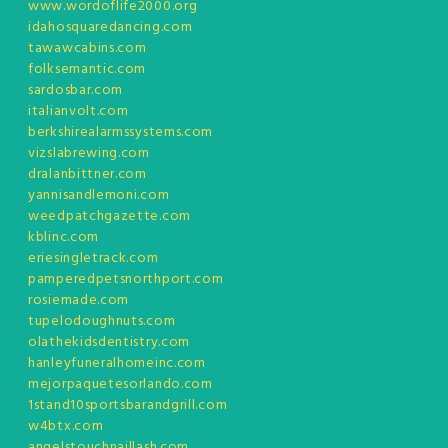
www.wordoflife2000.org
idahosquaredancing.com
tawawcabins.com
folksemantic.com
sardosbar.com
italianvolt.com
berkshirealarmssystems.com
vizslabrewing.com
dralanbittner.com
yannisandlemoni.com
weedpatchgazette.com
kblinc.com
eriesingletrack.com
pamperedpetsnorthport.com
rosiemade.com
tupelodoughnuts.com
olathekidsdentistry.com
hanleyfuneralhomeinc.com
mejorpaquetesorlando.com
1stand10sportsbarandgrill.com
w4btx.com
angelstouchnaillash.com