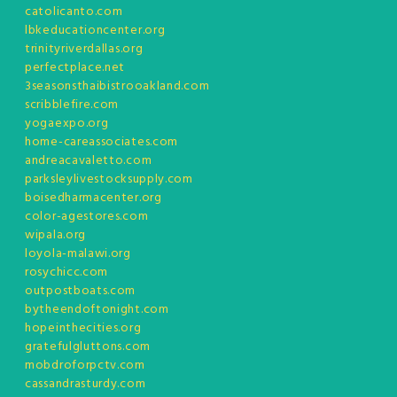
catolicanto.com
lbkeducationcenter.org
trinityriverdallas.org
perfectplace.net
3seasonsthaibistrooakland.com
scribblefire.com
yogaexpo.org
home-careassociates.com
andreacavaletto.com
parksleylivestocksupply.com
boisedharmacenter.org
color-agestores.com
wipala.org
loyola-malawi.org
rosychicc.com
outpostboats.com
bytheendoftonight.com
hopeinthecities.org
gratefulgluttons.com
mobdroforpctv.com
cassandrasturdy.com